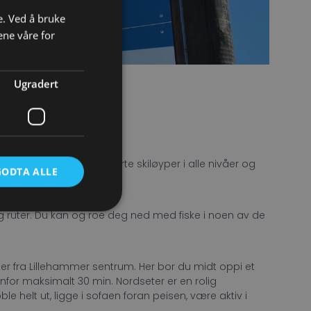
e. Ved å bruke
ene våre for
Ugradert
å.
. Mer end 350 KM preparerte skiløyper i alle nivåer og
GODTA ALLE
og ruter. Du kan og roe deg ned med fiske i noen av de
tter fra Lillehammer sentrum. Her bor du midt oppi et
nfor maksimalt 30 min. Nordseter er en rolig
le helt ut, ligge i sofaen foran peisen, være aktiv i