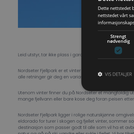
Dette nettstedet 
nettstedet vårt s
informasjonskaps
Strengt
nødvendig
Leid utstyr, tar ikke plass i garasjen. Utstyr kan du en
Nordseter Fjellpark er et vinter eldorado og vi ligger m
VIS DETALJER
alle retninger gir deg en variasjon som du ikke finner 
Utenom vinter finner du på Nordseter et mangfoldig utg
mange fjellvann eller bare kose deg foran peisen etter
Nordseter Fjellpark ligger i rolige naturskjønne omgive
eldorado for turer i skogen og fjellet vinter, sommer 
destinasjon som passer godt til alle som vil ha et avbrek
natur og gå på ski, vandre eller sykle i fjellet. Vi har ti