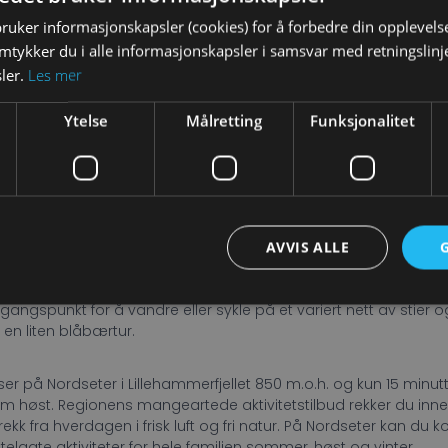
bruker informasjonskapsler (cookies) for å forbedre din opplevels
amtykker du i alle informasjonskapsler i samsvar med retningslinj
ler.
Les mer
Ytelse
Målretting
Funksjonalitet
kelt leie hos oss, og oppleve alle mulighetene Nordseter kan by p
idt i smørøyet av Hafjell/Pellestova, Sjusjøen og Lillehammer By
AVVIS ALLE
noe annet sted.
angspunkt for å vandre eller sykle på et variert nett av stier 
 en liten blåbærtur.
lser på Nordseter i Lillehammerfjellet 850 m.o.h. og kun 15 minu
som høst. Regionens mangeartede aktivitetstilbud rekker du inne
k fra hverdagen i frisk luft og fri natur. På Nordseter kan du kob
lrettelagte aktiviteter for hele familien sommer, høst og vinter.