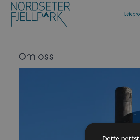
Leiepr
Om oss
Dette netts