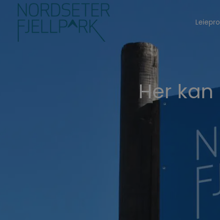
Leiepr
Her kan d