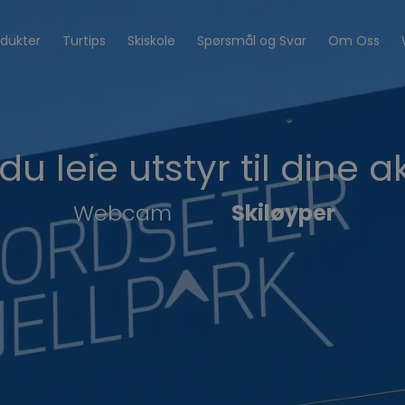
odukter
Turtips
Skiskole
Spørsmål og Svar
Om Oss
u leie utstyr til dine a
Webcam
Skiløyper