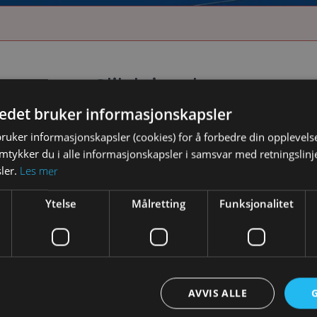
Slik leier du
tedet bruker informasjonskapsler
bruker informasjonskapsler (cookies) for å forbedre din opplevels
amtykker du i alle informasjonskapsler i samsvar med retningslinj
ler.
Les mer
Ytelse
Målretting
Funksjonalitet
Her kan du hente og levere!
Se vår hente- og leveringspunkter:
AVVIS ALLE
Unable to load data