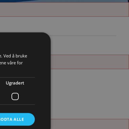
e. Ved å bruke
ene våre for
Ugradert
GODTA ALLE