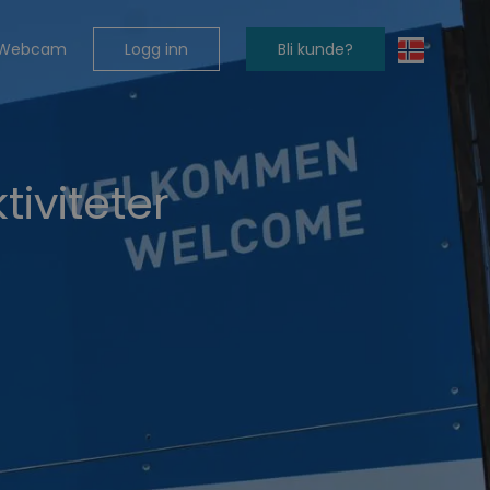
Logg inn
Bli kunde?
Webcam
ktiviteter