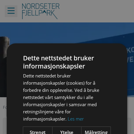
Hva slags utstyr vil du leie?
Dette nettstedet bruker
60% rabatt på leiepris fra dag 2
informasjonskapsler
Dette nettstedet bruker
informasjonskapsler (cookies) for å
forbedre din opplevelse. Ved å bruke
nettstedet vårt samtykker du i alle
informasjonskapsler i samsvar med
Forside
Utstyr
retningslinjene våre for
informasjonskapsler.
Les mer
Filter
Strengt
Ytelse
Målretting