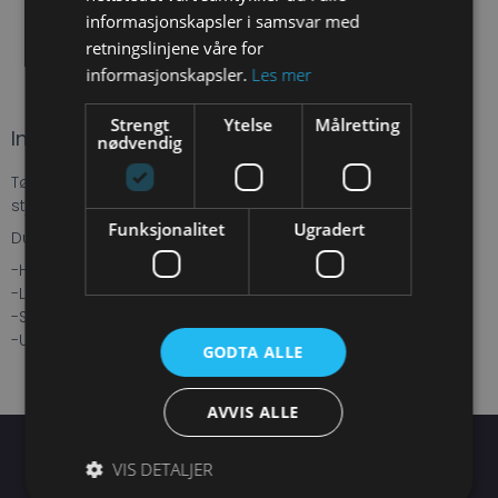
informasjonskapsler i samsvar med
retningslinjene våre for
informasjonskapsler.
Les mer
Strengt
Ytelse
Målretting
Instructions
nødvendig
Tørr du....gi deg selv den opplevelse...at sove med
stjernene?
Funksjonalitet
Ugradert
Du trenger:
-Hengekøye med straps og en tarp
-Liggeunderlag
-Sovepose med lakenpose
-Ulltøy, buff og lue
GODTA ALLE
AVVIS ALLE
VIS DETALJER